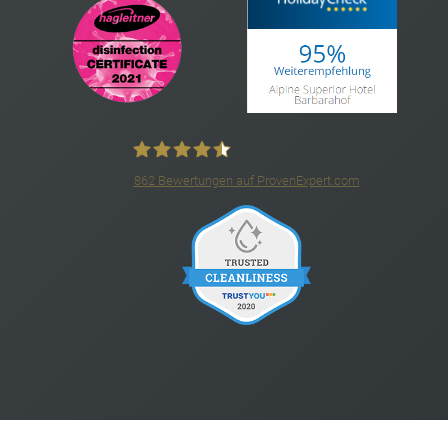
862
Bewertungen auf ProvenExpert.com
4*S Hotel Barbarahof