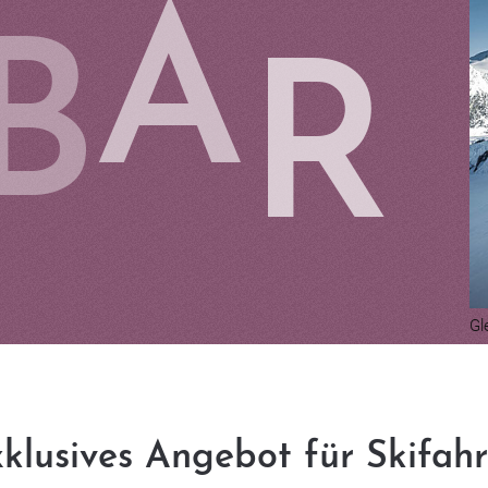
A
B
R
Gl
klusives Angebot für Skifah