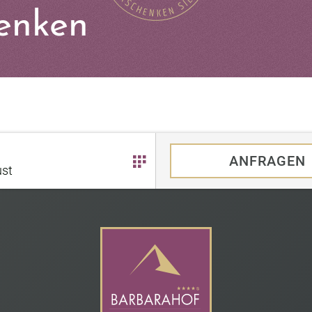
enken
ANFRAGEN
st