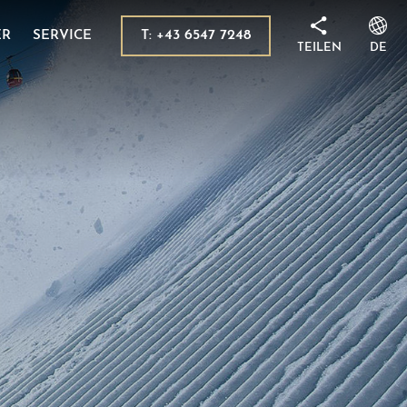
in Kaprun
ellung
ugsziele
T: +43 6547 7248
ER
SERVICE
TEILEN
DE
ile
 AGB
onalpark Hohe Tauern