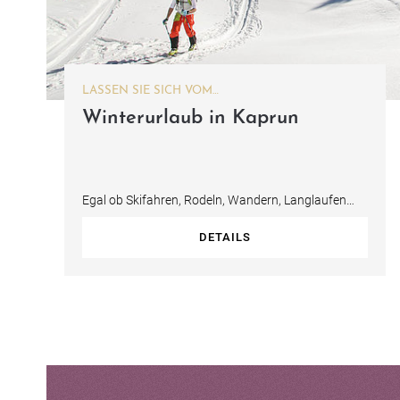
LASSEN SIE SICH VOM
ABWECHSLUNGSREICHEN PROGRAMM
Winterurlaub in Kaprun
VERFÜHREN
Egal ob Skifahren, Rodeln, Wandern, Langlaufen
oder Eislaufen – Langeweile hat in Ihrem…
DETAILS