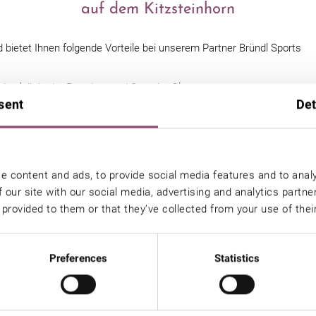
auf dem Kitzsteinhorn
 bietet Ihnen folgende Vorteile bei unserem Partner Bründl Sports
verleih in der Premium und Superior Class
sent
Det
verleih in der Economy Class
e content and ads, to provide social media features and to analy
ppen im Bründl Sports Mainstore Sportshop und bei Mode Moreau
 our site with our social media, advertising and analytics partn
Sport Bründl am Gletscher (nur bei Skiverleih).
 provided to them or that they’ve collected from your use of thei
kiverleih Standorte und Filialen von Bründl Sports sind untereinander 
Filialen unkompliziert tauschen.
Preferences
Statistics