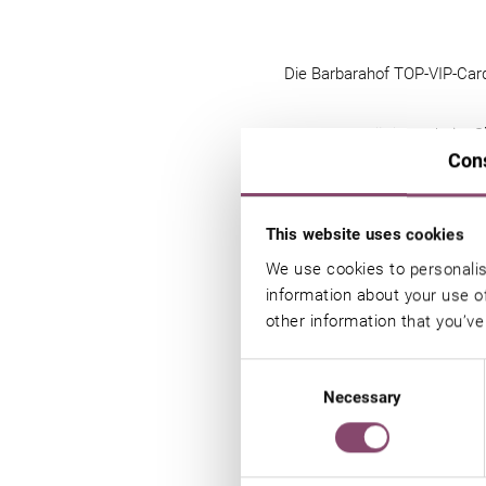
Die Barbarahof TOP-VIP-Card
15%
Ermäßigung beim Ski
Con
10%
Ermäßigung beim Ski
1x Skiwachsen gratis
This website uses cookies
1 Tag Testski gratis
We use cookies to personalis
5 %
Ermäßigung beim Sho
information about your use of
Kostenloses Skidepot bei 
other information that you’ve
Ski Rental Network: Die S
Consent
können jederzeit in allen 
Necessary
Selection