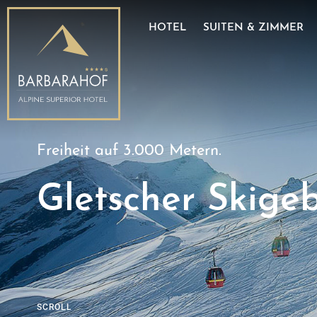
E-Mobilität
Wissenswertes
HOTEL
SUITEN & ZIMMER
Partner
Bildergalerie
Freiheit auf 3.000 Metern.
Gletscher Skigeb
SCROLL