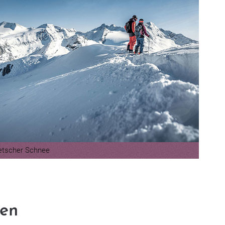
etscher Schnee
ren