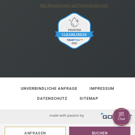
862
Bewertungen auf ProvenExpert.com
4*S Hotel Barbarahof
UNVERBINDLICHE ANFRAGE
IMPRESSUM
DATENSCHUTZ
SITEMAP
made with passion by
Chat
ANFRAGEN
BUCHEN