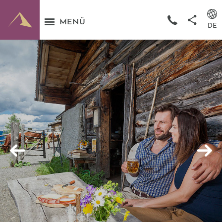
MENÜ
DE