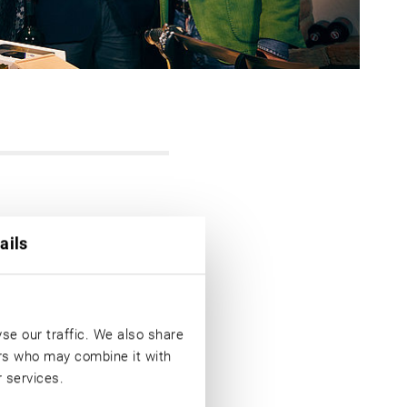
ails
10 Jahre
se our traffic. We also share
u das, was sie immer wieder
ers who may combine it with
ollen. Dann ein genüssliches
r services.
tprogramme
vom ultimativen