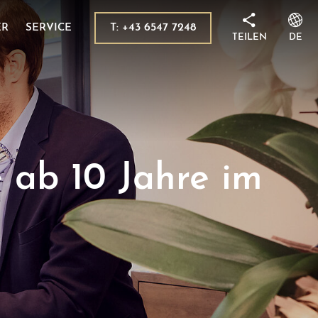
in Kaprun
ellung
ugsziele
T: +43 6547 7248
ER
SERVICE
TEILEN
DE
ile
 AGB
onalpark Hohe Tauern
e ab 10 Jahre im