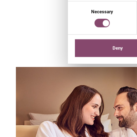
Consent
Carving Day im Winter
bis 
Necessary
Selection
Bereich
, und zwar in alle
einen
gemütlichen Abend
Weinbegleitung und genüsslic
Deny