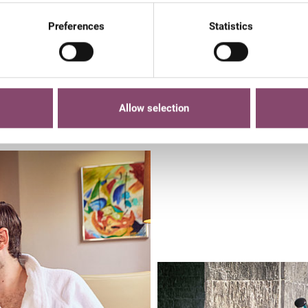
zum
Gipfelsturm im Sommer
. Weiter geht’s mit
Wellness pur
im hotel
Preferences
Statistics
r Ruhe: Sauna, schwimmen, Massagen und endlich wieder einmal ei
 zu Zweit, mit der Familie, oder Freunden
zu genießen mit 
her Bar-Unterhaltung ...
Allow selection