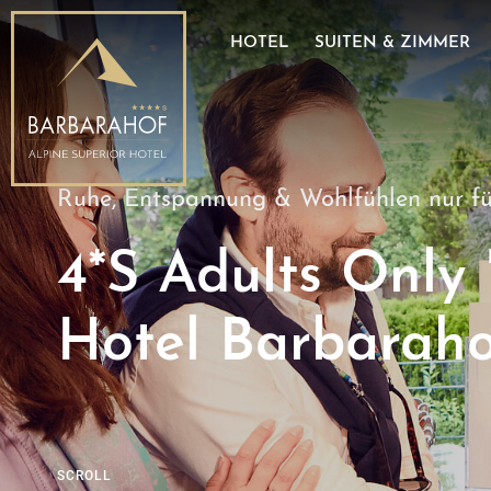
E-Mobilität
Wissenswertes
HOTEL
SUITEN & ZIMMER
Partner
Bildergalerie
Ruhe, Entspannung & Wohlfühlen nur fü
4*S Adults Only 
Hotel Barbarah
SCROLL