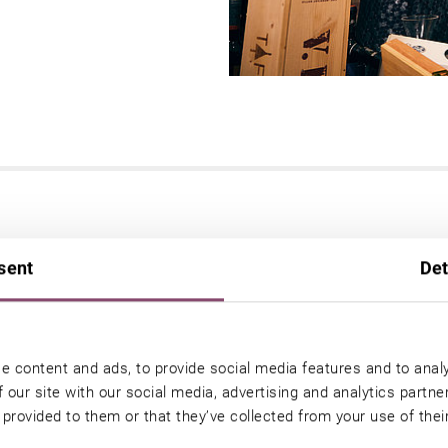
sent
Det
Only "soft" - Jugendliche ab 
was bedeutet das genau?
e content and ads, to provide social media features and to analy
lieben – und die Eltern auch. Deshalb bieten wir den Großen gena
 our site with our social media, advertising and analytics partn
r sich
. Das heißt
ausschlafen
und den Polster küssen, solange Sie w
 provided to them or that they’ve collected from your use of thei
 allem, was das Herz begehrt. Anschließend
ausgedehnte Freizei