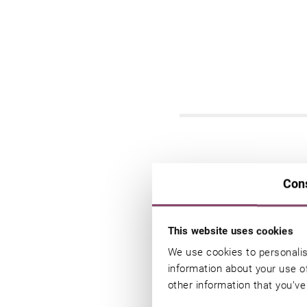
Con
Adults 
This website uses cookies
We use cookies to personalis
Es heißt, dass wir Kinder 
information about your use of
einmal brauchen:
Zeit nur fü
other information that you’ve
Langschläfer-Frühstück
mit