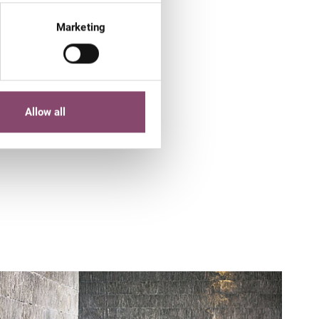
eigenen, kleinen,
feinen SPA
Marketing
n gutes Buch lesen. Um dann
feinster
Kulinarik
, herrlicher
Allow all