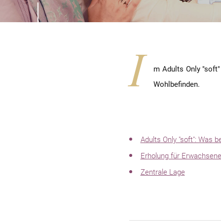
I
m Adults Only "soft"
Wohlbefinden.
Adults Only "soft": Was 
Erholung für Erwachsen
Zentrale Lage